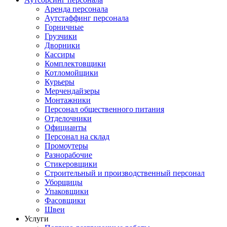
Аренда персонала
Аутстаффинг персонала
Горничные
Грузчики
Дворники
Кассиры
Комплектовщики
Котломойщики
Курьеры
Мерчендайзеры
Монтажники
Персонал общественного питания
Отделочники
Официанты
Персонал на склад
Промоутеры
Разнорабочие
Стикеровщики
Строительный и производственный персонал
Уборщицы
Упаковщики
Фасовщики
Швеи
Услуги