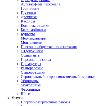
Аутстаффинг персонала
Горничные
Грузчики
Дворники
Кассиры
Комплектовщики
Котломойщики
Курьеры
Мерчендайзеры
Монтажники
Персонал общественного питания
Отделочники
Официанты
Персонал на склад
Промоутеры
Разнорабочие
Стикеровщики
Строительный и производственный персонал
Уборщицы
Упаковщики
Фасовщики
Швеи
Услуги
Погрузо-разгрузочные работы