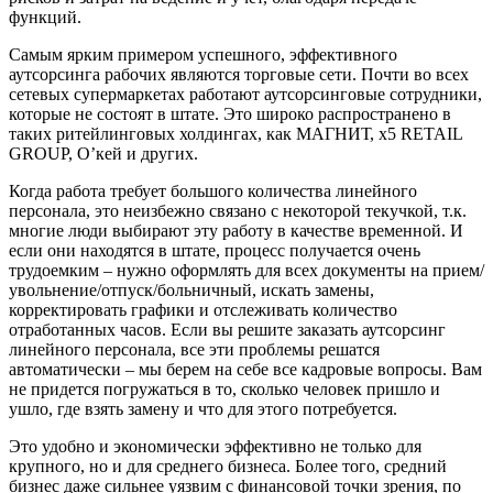
функций.
Самым ярким примером успешного, эффективного
аутсорсинга рабочих являются торговые сети. Почти во всех
сетевых супермаркетах работают аутсорсинговые сотрудники,
которые не состоят в штате. Это широко распространено в
таких ритейлинговых холдингах, как МАГНИТ, x5 RETAIL
GROUP, О’кей и других.
Когда работа требует большого количества линейного
персонала, это неизбежно связано с некоторой текучкой, т.к.
многие люди выбирают эту работу в качестве временной. И
если они находятся в штате, процесс получается очень
трудоемким – нужно оформлять для всех документы на прием/
увольнение/отпуск/больничный, искать замены,
корректировать графики и отслеживать количество
отработанных часов. Если вы решите заказать аутсорсинг
линейного персонала, все эти проблемы решатся
автоматически – мы берем на себе все кадровые вопросы. Вам
не придется погружаться в то, сколько человек пришло и
ушло, где взять замену и что для этого потребуется.
Это удобно и экономически эффективно не только для
крупного, но и для среднего бизнеса. Более того, средний
бизнес даже сильнее уязвим с финансовой точки зрения, по