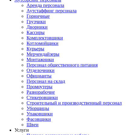
Аренда персонала
Аутстаффинг персонала
Горничные
Грузчики
Дворники
Кассиры
Комплектовщики
Котломойщики
Курьеры
Мерчендайзеры
Монтажники
Персонал общественного питания
Отделочники
Официанты
Персонал на склад
Промоутеры
Разнорабочие
Стикеровщики
Строительный и производственный персонал
Уборщицы
Упаковщики
Фасовщики
Швеи
Услуги