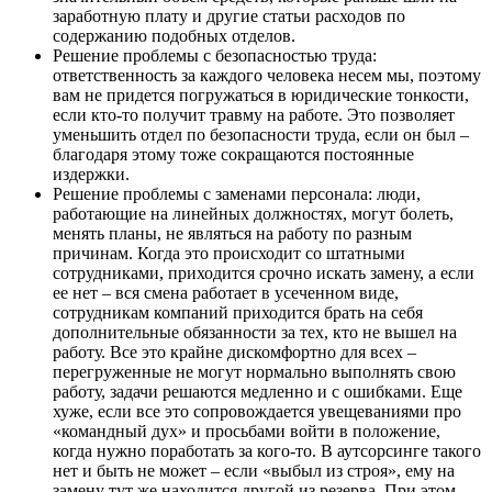
заработную плату и другие статьи расходов по
содержанию подобных отделов.
Решение проблемы с безопасностью труда:
ответственность за каждого человека несем мы, поэтому
вам не придется погружаться в юридические тонкости,
если кто-то получит травму на работе. Это позволяет
уменьшить отдел по безопасности труда, если он был –
благодаря этому тоже сокращаются постоянные
издержки.
Решение проблемы с заменами персонала: люди,
работающие на линейных должностях, могут болеть,
менять планы, не являться на работу по разным
причинам. Когда это происходит со штатными
сотрудниками, приходится срочно искать замену, а если
ее нет – вся смена работает в усеченном виде,
сотрудникам компаний приходится брать на себя
дополнительные обязанности за тех, кто не вышел на
работу. Все это крайне дискомфортно для всех –
перегруженные не могут нормально выполнять свою
работу, задачи решаются медленно и с ошибками. Еще
хуже, если все это сопровождается увещеваниями про
«командный дух» и просьбами войти в положение,
когда нужно поработать за кого-то. В аутсорсинге такого
нет и быть не может – если «выбыл из строя», ему на
замену тут же находится другой из резерва. При этом