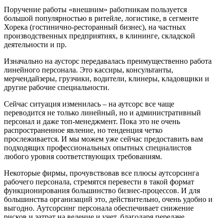
Поручение работы «внешним» работникам пользуется
большой популярностью в ритейле, логистике, в сегменте
Хорека (гостинично-ресторанный бизнес), на частных
производственных предприятиях, в клининге, складской
деятельности и пр.
Изначально на аусторс передавалась преимущественно работа
линейного персонала. Это кассиры, консультанты,
мерчендайзеры, грузчики, водители, клинеры, кладовщики и
другие рабочие специальности.
Сейчас ситуация изменилась – на аутсорс все чаще
переводится не только линейный, но и административный
персонал и даже топ-менеджмент. Пока это не очень
распространенное явление, но тенденция четко
прослеживается. И мы можем уже сейчас предоставить вам
подходящих профессиональных опытных специалистов
любого уровня соответствующих требованиям.
Некоторые фирмы, прочувствовав все плюсы аутсорсинга
рабочего персонала, стремятся перевести в такой формат
функционирования большинство бизнес-процессов. И для
большинства организаций это, действительно, очень удобно и
выгодно. Аутсорсинг персонала обеспечивает снижение
рисков и затрат на ведение и учет, благодаря передаче