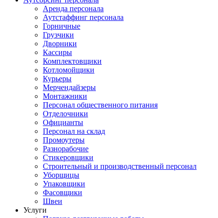
Аренда персонала
Аутстаффинг персонала
Горничные
Грузчики
Дворники
Кассиры
Комплектовщики
Котломойщики
Курьеры
Мерчендайзеры
Монтажники
Персонал общественного питания
Отделочники
Официанты
Персонал на склад
Промоутеры
Разнорабочие
Стикеровщики
Строительный и производственный персонал
Уборщицы
Упаковщики
Фасовщики
Швеи
Услуги