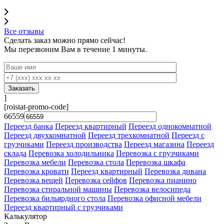
Все отзывы
Сделать заказ
можно прямо сейчас!
Мы перезвоним Вам в течение 1 минуты.
]
[roistat-promo-code]
66559
Переезд банка
Переезд квартирный
Переезд однокомнатной
Переезд двухкомнатной
Переезд трехкомнатной
Переезд с
грузчиками
Переезд производства
Переезд магазина
Переезд
склада
Перевозка холодильника
Перевозка с грузчиками
Перевозка мебели
Перевозка стола
Перевозка шкафа
Перевозка кровати
Переезд квартирный
Перевозка дивана
Перевозка вещей
Перевозка сейфов
Перевозка пианино
Перевозка стиральной машины
Перевозка велосипеда
Перевозка бильярдного стола
Перевозка офисной мебели
Переезд квартирный с грузчиками
Калькулятор