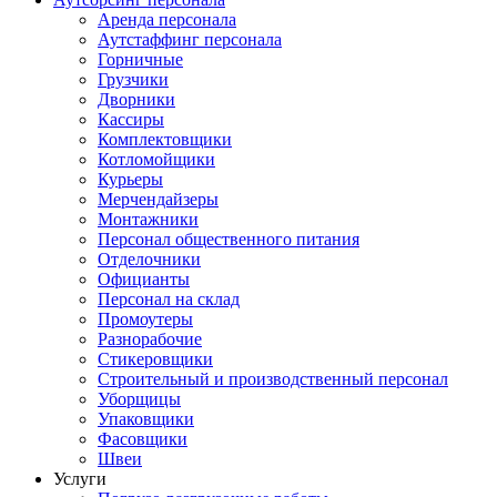
Аренда персонала
Аутстаффинг персонала
Горничные
Грузчики
Дворники
Кассиры
Комплектовщики
Котломойщики
Курьеры
Мерчендайзеры
Монтажники
Персонал общественного питания
Отделочники
Официанты
Персонал на склад
Промоутеры
Разнорабочие
Стикеровщики
Строительный и производственный персонал
Уборщицы
Упаковщики
Фасовщики
Швеи
Услуги